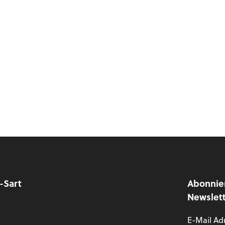
y-Sart
Abonnie
Newslet