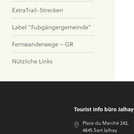
ExtraTrail-Strecken
Label “Fubgängergemeinde”
Fernwanderwege – GR
Nützliche Links
Fußzeile
Tourist info büro Jalha
Place du Marché 242,
4845 Sart Jalhay