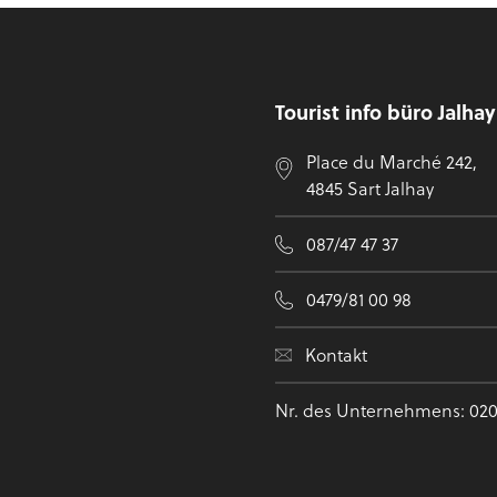
Fußzeile
Tourist info büro Jalha
Place du Marché 242,
4845 Sart Jalhay
087/47 47 37
0479/81 00 98
Kontakt
Nr. des Unternehmens: 020