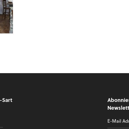
y-Sart
Abonnie
Newslet