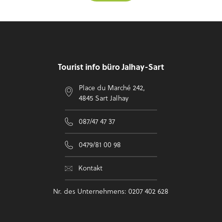
Fußzeile
Tourist info büro Jalhay-Sart
Place du Marché 242,
4845 Sart Jalhay
087/47 47 37
0479/81 00 98
Kontakt
Nr. des Unternehmens: 0207 402 628